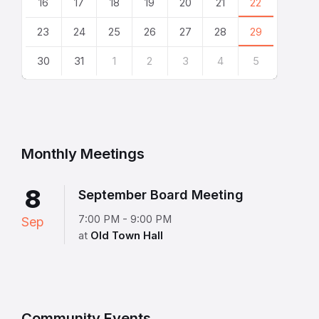
16
17
18
19
20
21
22
23
24
25
26
27
28
29
30
31
1
2
3
4
5
Back
to
calendar
days
Monthly Meetings
8
September Board Meeting
7:00 PM - 9:00 PM
Sep
at
Old Town Hall
Community Events